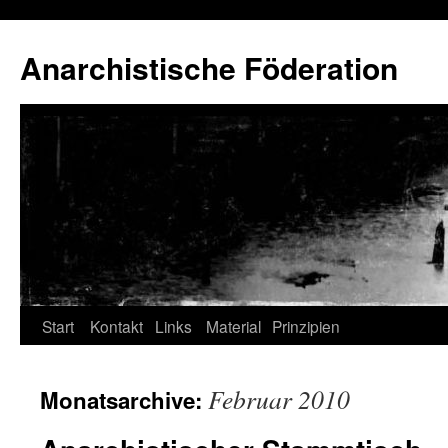
Anarchistische Föderation
Zum
Start
Kontakt
Links
Material
Prinzipien
Inhalt
Februar 2010
Monatsarchive:
springen