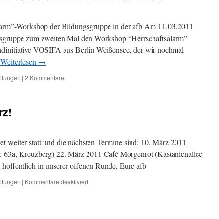
larm”-Workshop der Bildungsgruppe in der afb Am 11.03.2011
ungsgruppe zum zweiten Mal den Workshop “Herrschaftsalarm”
ndinitiative VOSIFA aus Berlin-Weißensee, der wir nochmal
…
Weiterlesen
→
altungen
|
2 Kommentare
rz!
et weiter statt und die nächsten Termine sind: 10. März 2011
r. 63a, Kreuzberg) 22. März 2011 Café Morgenrot (Kastanienallee
 hoffentlich in unserer offenen Runde, Eure afb
für
altungen
|
Kommentare deaktiviert
Anarchie
Berlin
im
März!