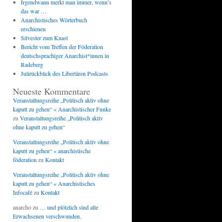
Irgendwann merkt man immer, wenn’s
das war …
Anarchistisches Wörterbuch
erschienen
Silvester zum Knast
Bericht vom Treffen der Föderation
deutschsprachiger Anarchist*innen in
Radeberg
Julirückblick des Libertären Podcasts
Neueste Kommentare
Veranstaltungsreihe „Politisch aktiv ohne
kaputt zu gehen“ « Anarchistischer Funke
zu
Veranstaltungsreihe „Politisch aktiv
ohne kaputt zu gehen“
Veranstaltungsreihe „Politisch aktiv ohne
kaputt zu gehen“ « anarchistische
föderation
zu
Kontakt
Veranstaltungsreihe „Politisch aktiv ohne
kaputt zu gehen“ « Anarchistisches
Infocafé
zu
Kontakt
anarcho
zu
… und plötzlich sind alle
Erwachsenen verschwunden.