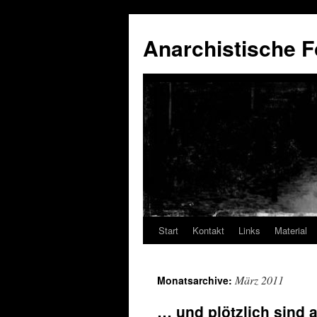
Anarchistische F
Start
Kontakt
Links
Material
Zum
Inhalt
März 2011
Monatsarchive:
springen
… und plötzlich sind