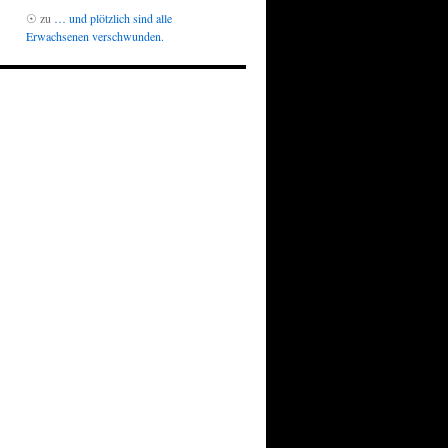
☉
zu
… und plötzlich sind alle
Erwachsenen verschwunden.