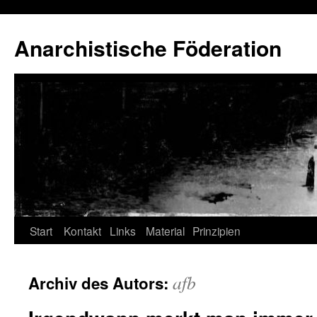
Anarchistische Föderation
Zum
Start
Kontakt
Links
Material
Prinzipien
Inhalt
afb
Archiv des Autors:
springen