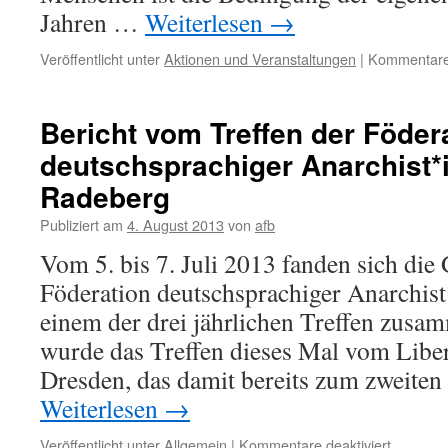
Jahren …
Weiterlesen
→
Veröffentlicht unter
Aktionen und Veranstaltungen
|
Kommentare 
Bericht vom Treffen der Föder
deutschsprachiger Anarchist*
Radeberg
Publiziert am
4. August 2013
von
afb
Vom 5. bis 7. Juli 2013 fanden sich die
Föderation deutschsprachiger Anarchis
einem der drei jährlichen Treffen zusa
wurde das Treffen dieses Mal vom Libe
Dresden, das damit bereits zum zweite
Weiterlesen
→
für
Veröffentlicht unter
Allgemein
|
Kommentare deaktiviert