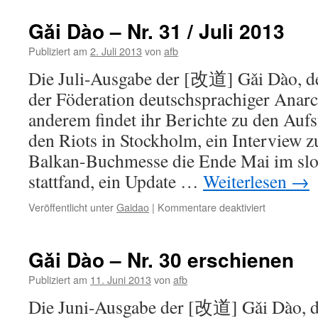
Solitrese
im
Gǎi Dào – Nr. 31 / Juli 2013
Juli
Publiziert am
2. Juli 2013
von
afb
Die Juli-Ausgabe der [改道] Gǎi Dào, 
der Föderation deutschsprachiger Anarc
anderem findet ihr Berichte zu den Aufs
den Riots in Stockholm, ein Interview z
Balkan-Buchmesse die Ende Mai im slo
stattfand, ein Update …
Weiterlesen
→
für
Veröffentlicht unter
Gaidao
|
Kommentare deaktiviert
Gǎi
Dào
–
Gǎi Dào – Nr. 30 erschienen
Nr.
31
Publiziert am
11. Juni 2013
von
afb
/
Die Juni-Ausgabe der [改道] Gǎi Dào, 
Juli