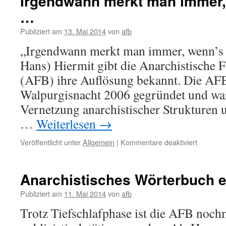
Irgendwann merkt man immer,
…
Publiziert am
13. Mai 2014
von
afb
„Irgendwann merkt man immer, wenn’s
Hans) Hiermit gibt die Anarchistische F
(AFB) ihre Auflösung bekannt. Die AFB
Walpurgisnacht 2006 gegründet und war
Vernetzung anarchistischer Strukturen 
…
Weiterlesen
→
für
Veröffentlicht unter
Allgemein
|
Kommentare deaktiviert
Irgendw
merkt
man
Anarchistisches Wörterbuch 
immer,
wenn’s
Publiziert am
11. Mai 2014
von
afb
das
Trotz Tiefschlafphase ist die AFB noc
war
…