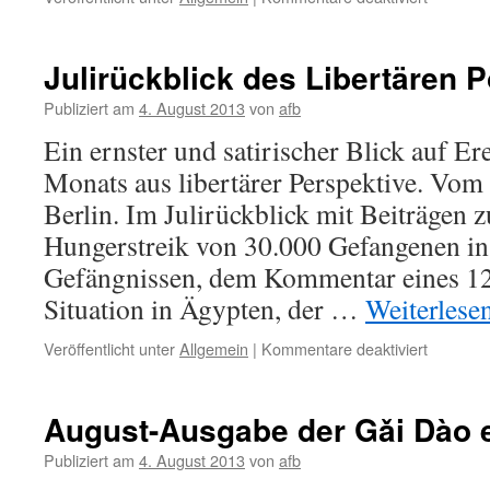
Bericht
vom
Treffen
Julirückblick des Libertären 
der
Föderati
Publiziert am
4. August 2013
von
afb
deutschs
Ein ernster und satirischer Blick auf Ere
Anarchis
in
Monats aus libertärer Perspektive. Vom
Radeber
Berlin. Im Julirückblick mit Beiträgen 
Hungerstreik von 30.000 Gefangenen in
Gefängnissen, dem Kommentar eines 12
Situation in Ägypten, der …
Weiterlese
für
Veröffentlicht unter
Allgemein
|
Kommentare deaktiviert
Julirückb
des
Libertär
August-Ausgabe der Gǎi Dào 
Podcast
Publiziert am
4. August 2013
von
afb