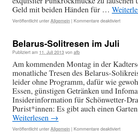
exquisiter Punkrockmucke zu lauschen 
Geld mit beiden Händen für …
Weiterl
für
Veröffentlicht unter
Allgemein
|
Kommentare deaktiviert
AGN-
Solitrese
und
Belarus-Solitresen im Juli
Vokü
Publiziert am
11. Juli 2013
von
afb
Am kommenden Montag in der Kadters
monatliche Tresen des Belarus-Solikrei
leider ohne Programm, dafür wie gewo
Essen, günstigen Getränken und Infoma
Insiderinformation für Schönwetter-Dr
Purist*innen: Es gibt auch einen Gart
Weiterlesen
→
für
Veröffentlicht unter
Allgemein
|
Kommentare deaktiviert
Belarus-