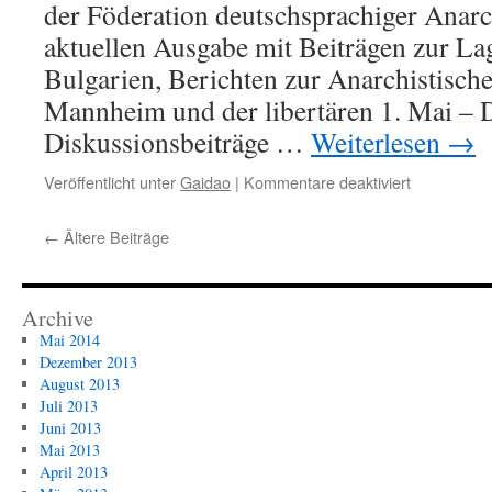
2013
der Föderation deutschsprachiger Anarc
aktuellen Ausgabe mit Beiträgen zur La
Bulgarien, Berichten zur Anarchistisc
Mannheim und der libertären 1. Mai – 
Diskussionsbeiträge …
Weiterlesen
→
für
Veröffentlicht unter
Gaidao
|
Kommentare deaktiviert
Gǎi
Dào
←
Ältere Beiträge
–
Nr.
30
erschienen
Archive
Mai 2014
Dezember 2013
August 2013
Juli 2013
Juni 2013
Mai 2013
April 2013