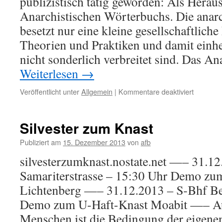
publizistisch tätig geworden: Als Herau
Anarchistischen Wörterbuchs. Die anar
besetzt nur eine kleine gesellschaft­lich
Theorien und Praktiken und damit einh
nicht sonderlich verbreitet sind. Das A
Weiterlesen
→
für
Veröffentlicht unter
Allgemein
|
Kommentare deaktiviert
Anarchis
Wörterb
erschien
Silvester zum Knast
Publiziert am
15. Dezember 2013
von
afb
silvesterzumknast.nostate.net —– 31.1
Samariterstrasse – 15:30 Uhr Demo zum
Lichtenberg —– 31.12.2013 – S-Bhf Be
Demo zum U-Haft-Knast Moabit —– Aufr
Menschen ist die Bedingung der eigenen 