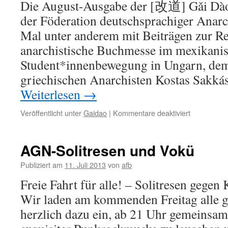
Die August-Ausgabe der [改道] Gǎi Dào
der Föderation deutschsprachiger Anarc
Mal unter anderem mit Beiträgen zur Re
anarchistische Buchmesse im mexikanis
Student*innenbewegung in Ungarn, dem
griechischen Anarchisten Kostas Sakká
Weiterlesen
→
für
Veröffentlicht unter
Gaidao
|
Kommentare deaktiviert
August-
Ausgabe
der
AGN-Solitresen und Vokü
Gǎi
Dào
Publiziert am
11. Juli 2013
von
afb
erschienen
Freie Fahrt für alle! – Solitresen gegen 
Wir laden am kommenden Freitag alle 
herzlich dazu ein, ab 21 Uhr gemeinsam