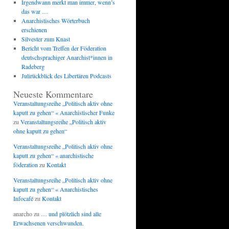
Irgendwann merkt man immer, wenn’s
das war …
Anarchistisches Wörterbuch
erschienen
Silvester zum Knast
Bericht vom Treffen der Föderation
deutschsprachiger Anarchist*innen in
Radeberg
Julirückblick des Libertären Podcasts
Neueste Kommentare
Veranstaltungsreihe „Politisch aktiv ohne
kaputt zu gehen“ « Anarchistischer Funke
zu
Veranstaltungsreihe „Politisch aktiv
ohne kaputt zu gehen“
Veranstaltungsreihe „Politisch aktiv ohne
kaputt zu gehen“ « anarchistische
föderation
zu
Kontakt
Veranstaltungsreihe „Politisch aktiv ohne
kaputt zu gehen“ « Anarchistisches
Infocafé
zu
Kontakt
anarcho
zu
… und plötzlich sind alle
Erwachsenen verschwunden.