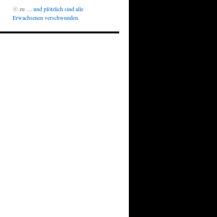
☉
zu
… und plötzlich sind alle
Erwachsenen verschwunden.