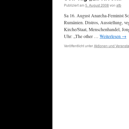
Publiziert am
5. August 2008
von
afb
Sa 16. August Anarcha-Feminist Sol
Rumänien. Distros, Ausstellung, v
Kirche/Staat, Menschenhandel, Jong
Uhr: „The other …
Weiterlesen
→
Veröffentlicht unter
Aktionen und Veranst