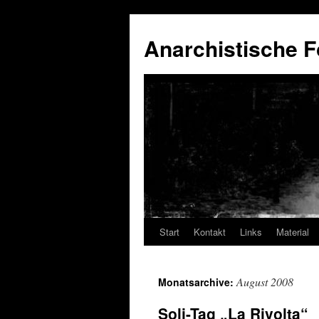
Anarchistische F
Start
Kontakt
Links
Material
Zum
Inhalt
August 2008
Monatsarchive:
springen
Soli-Tag „La Rivolta“