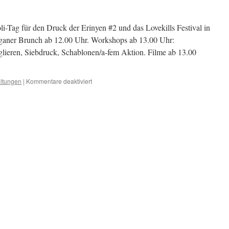
i-Tag für den Druck der Erinyen #2 und das Lovekills Festival in
eganer Brunch ab 12.00 Uhr. Workshops ab 13.00 Uhr:
lieren, Siebdruck, Schablonen/a-fem Aktion. Filme ab 13.00
für
altungen
|
Kommentare deaktiviert
Soli-
Tag
„La
Rivolta“