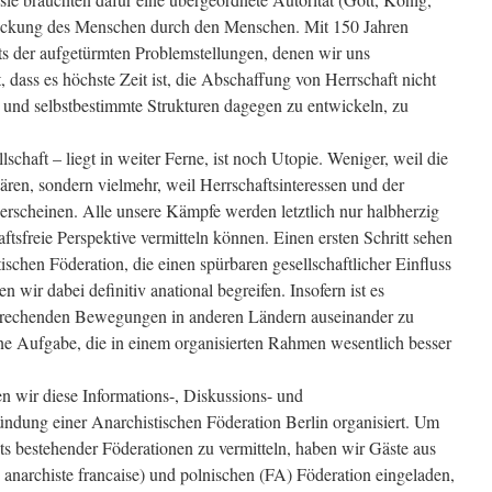
drückung des Menschen durch den Menschen. Mit 150 Jahren
s der aufgetürmten Problemstellungen, denen wir uns
 dass es höchste Zeit ist, die Abschaffung von Herrschaft nicht
 und selbstbestimmte Strukturen dagegen zu entwickeln, zu
lschaft – liegt in weiter Ferne, ist noch Utopie. Weniger, weil die
ren, sondern vielmehr, weil Herrschaftsinteressen und der
rscheinen. Alle unsere Kämpfe werden letztlich nur halbherzig
aftsfreie Perspektive vermitteln können. Einen ersten Schritt sehen
ischen Föderation, die einen spürbaren gesellschaftlicher Einfluss
 wir dabei definitiv anational begreifen. Insofern ist es
sprechenden Bewegungen in anderen Ländern auseinander zu
e Aufgabe, die in einem organisierten Rahmen wesentlich besser
n wir diese Informations-, Diskussions- und
ündung einer Anarchistischen Föderation Berlin organisiert. Um
ts bestehender Föderationen zu vermitteln, haben wir Gäste aus
 anarchiste francaise) und polnischen (FA) Föderation eingeladen,