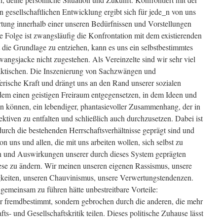
n gesellschaftlichen Entwicklung ergibt sich für jede_n von uns
rtung innerhalb einer unseren Bedürfnissen und Vorstellungen
e Folge ist zwangsläufig die Konfrontation mit dem existierenden
 die Grundlage zu entziehen, kann es uns ein selbstbestimmtes
ngsjacke nicht zugestehen. Als Vereinzelte sind wir sehr viel
Faktischen. Die Inszenierung von Sachzwängen und
rische Kraft und drängt uns an den Rand unserer sozialen
em einen geistigen Freiraum entgegensetzen, in dem Ideen und
n können, ein lebendiger, phantasievoller Zusammenhang, der in
pektiven zu entfalten und schließlich auch durchzusetzen. Dabei ist
durch die bestehenden Herrschaftsverhältnisse geprägt sind und
n uns und allen, die mit uns arbeiten wollen, sich selbst zu
n und Auswirkungen unserer durch dieses System geprägten
ese zu ändern. Wir meinen unseren eigenen Rassismus, unsere
igkeiten, unseren Chauvinismus, unsere Verwertungstendenzen.
emeinsam zu führen hätte unbestreitbare Vorteile:
nur fremdbestimmt, sondern gebrochen durch die anderen, die mehr
ts- und Gesellschaftskritik teilen. Dieses politische Zuhause lässt