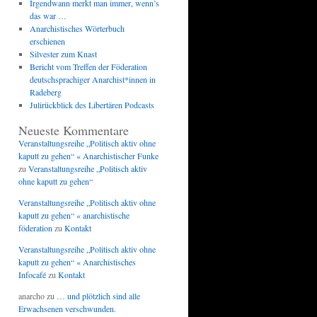
Irgendwann merkt man immer, wenn’s
das war …
Anarchistisches Wörterbuch
erschienen
Silvester zum Knast
Bericht vom Treffen der Föderation
deutschsprachiger Anarchist*innen in
Radeberg
Julirückblick des Libertären Podcasts
Neueste Kommentare
Veranstaltungsreihe „Politisch aktiv ohne
kaputt zu gehen“ « Anarchistischer Funke
zu
Veranstaltungsreihe „Politisch aktiv
ohne kaputt zu gehen“
Veranstaltungsreihe „Politisch aktiv ohne
kaputt zu gehen“ « anarchistische
föderation
zu
Kontakt
Veranstaltungsreihe „Politisch aktiv ohne
kaputt zu gehen“ « Anarchistisches
Infocafé
zu
Kontakt
anarcho
zu
… und plötzlich sind alle
Erwachsenen verschwunden.