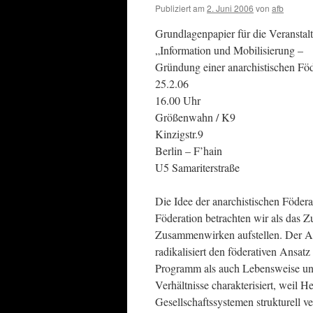
Publiziert am
2. Juni 2006
von
afb
Grundlagenpapier für die Veranstal
„Information und Mobilisierung –
Gründung einer anarchistischen Föd
25.2.06
16.00 Uhr
Größenwahn / K9
Kinzigstr.9
Berlin – F’hain
U5 Samariterstraße
Die Idee der anarchistischen Födera
Föderation betrachten wir als das 
Zusammenwirken aufstellen. Der Ana
radikalisiert den föderativen Ansatz 
Programm als auch Lebensweise un
Verhältnisse charakterisiert, weil He
Gesellschaftssystemen strukturell ve