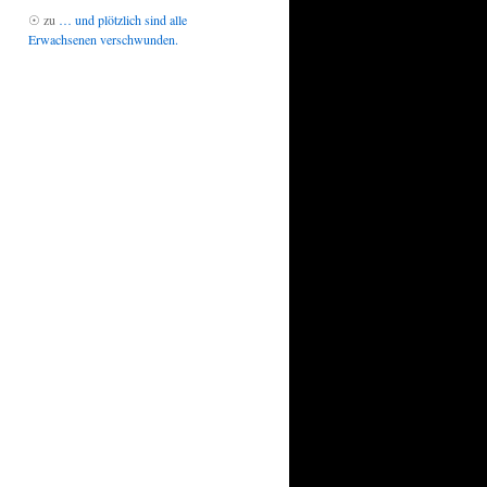
☉
zu
… und plötzlich sind alle
Erwachsenen verschwunden.