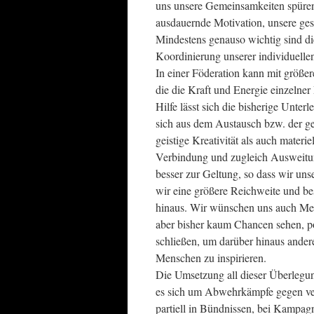
uns unsere Gemeinsamkeiten spüren u
ausdauernde Motivation, unsere gese
Mindestens genauso wichtig sind d
Koordinierung unserer individuelle
In einer Föderation kann mit größer
die die Kraft und Energie einzelne
Hilfe lässt sich die bisherige Unter
sich aus dem Austausch bzw. der g
geistige Kreativität als auch materi
Verbindung und zugleich Ausweitun
besser zur Geltung, so dass wir uns
wir eine größere Reichweite und be
hinaus. Wir wünschen uns auch Men
aber bisher kaum Chancen sehen, po
schließen, um darüber hinaus andere
Menschen zu inspirieren.
Die Umsetzung all dieser Überlegun
es sich um Abwehrkämpfe gegen ver
partiell in Bündnissen, bei Kampag