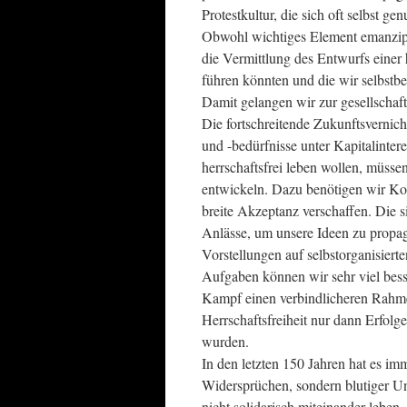
Protestkultur, die sich oft selbst g
Obwohl wichtiges Element emanzipa
die Vermittlung des Entwurfs einer h
führen könnten und die wir selbstbe
Damit gelangen wir zur gesellschaf
Die fortschreitende Zukunftsvernic
und -bedürfnisse unter Kapitalinte
herrschaftsfrei leben wollen, müsse
entwickeln. Dazu benötigen wir Kon
breite Akzeptanz verschaffen. Die s
Anlässe, um unsere Ideen zu propagi
Vorstellungen auf selbstorganisiert
Aufgaben können wir sehr viel bess
Kampf einen verbindlicheren Rahme
Herrschaftsfreiheit nur dann Erfolge
wurden.
In den letzten 150 Jahren hat es im
Widersprüchen, sondern blutiger Un
nicht solidarisch miteinander leben,