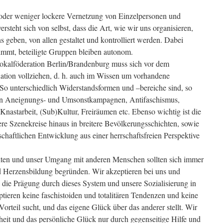
 oder weniger lockere Vernetzung von Einzelpersonen und
steht sich von selbst, dass die Art, wie wir uns organisieren,
s geben, von allen gestaltet und kontrolliert werden. Dabei
timmt, beteiligte Gruppen bleiben autonom.
Lokalföderation Berlin/Brandenburg muss sich vor dem
ation vollziehen, d. h. auch im Wissen um vorhandene
 So unterschiedlich Widerstandsformen und –bereiche sind, so
on Aneignungs- und Umsonstkampagnen, Antifaschismus,
Knastarbeit, (Sub)Kultur, Freiräumen etc. Ebenso wichtig ist die
re Szenekreise hinaus in breitere Bevölkerungsschichten, sowie
chaftlichen Entwicklung aus einer herrschaftsfreien Perspektive
eiten und unser Umgang mit anderen Menschen sollten sich immer
nd Herzensbildung begründen. Wir akzeptieren bei uns und
die Prägung durch dieses System und unsere Sozialisierung in
ptieren keine faschistoiden und totalitären Tendenzen und keine
orteil sucht, und das eigene Glück über das anderer stellt. Wir
iheit und das persönliche Glück nur durch gegenseitige Hilfe und