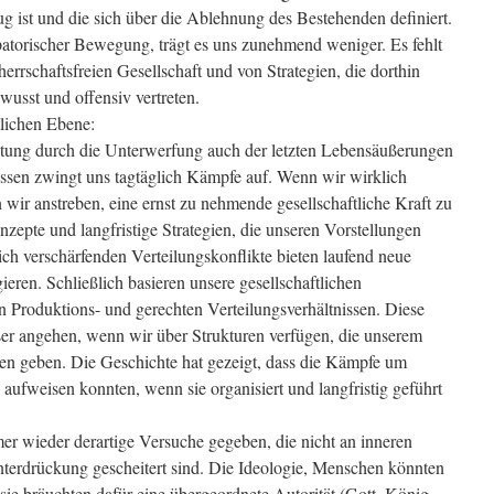
enug ist und die sich über die Ablehnung des Bestehenden definiert.
torischer Bewegung, trägt es uns zunehmend weniger. Es fehlt
errschaftsfreien Gesellschaft und von Strategien, die dorthin
wusst und offensiv vertreten.
tlichen Ebene:
htung durch die Unterwerfung auch der letzten Lebensäußerungen
ressen zwingt uns tagtäglich Kämpfe auf. Wenn wir wirklich
n wir anstreben, eine ernst zu nehmende gesellschaftliche Kraft zu
zepte und langfristige Strategien, die unseren Vorstellungen
ich verschärfenden Verteilungskonflikte bieten laufend neue
eren. Schließlich basieren unsere gesellschaftlichen
en Produktions- und gerechten Verteilungsverhältnissen. Diese
er angehen, wenn wir über Strukturen verfügen, die unserem
n geben. Die Geschichte hat gezeigt, dass die Kämpfe um
 aufweisen konnten, wenn sie organisiert und langfristig geführt
mer wieder derartige Versuche gegeben, die nicht an inneren
terdrückung gescheitert sind. Die Ideologie, Menschen könnten
 sie bräuchten dafür eine übergeordnete Autorität (Gott, König,