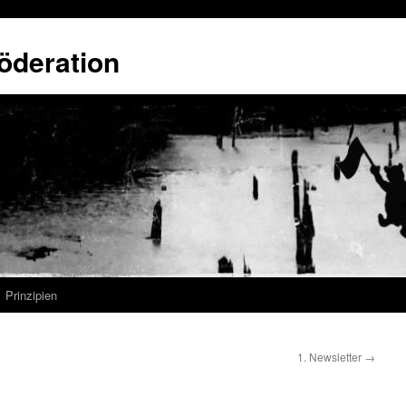
öderation
Prinzipien
1. Newsletter
→