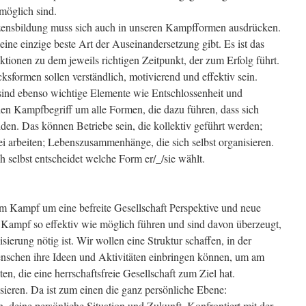
möglich sind.
zensbildung muss sich auch in unseren Kampfformen ausdrücken.
eine einzige beste Art der Auseinandersetzung gibt. Es ist das
tionen zu dem jeweils richtigen Zeitpunkt, der zum Erfolg führt.
sformen sollen verständlich, motivierend und effektiv sein.
sind ebenso wichtige Elemente wie Entschlossenheit und
en Kampfbegriff um alle Formen, die dazu führen, dass sich
ilden. Das können Betriebe sein, die kollektiv geführt werden;
rei arbeiten; Lebenszusammenhänge, die sich selbst organisieren.
ch selbst entscheidet welche Form er/_/sie wählt.
dem Kampf um eine befreite Gesellschaft Perspektive und neue
 Kampf so effektiv wie möglich führen und sind davon überzeugt,
ierung nötig ist. Wir wollen eine Struktur schaffen, in der
Menschen ihre Ideen und Aktivitäten einbringen können, um am
, die eine herrschaftsfreie Gesellschaft zum Ziel hat.
isieren. Da ist zum einen die ganz persönliche Ebene:
 deine persönliche Situation und Zukunft. Konfrontiert mit der