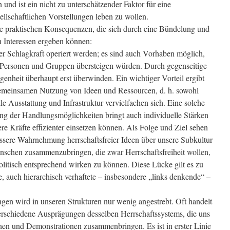
nd ist ein nicht zu unterschätzender Faktor für eine
llschaftlichen Vorstellungen leben zu wollen.
ie praktischen Konsequenzen, die sich durch eine Bündelung und
n Interessen ergeben können:
er Schlagkraft operiert werden; es sind auch Vorhaben möglich,
r Personen und Gruppen übersteigen würden. Durch gegenseitige
legenheit überhaupt erst überwinden. Ein wichtiger Vorteil ergibt
emeinsamen Nutzung von Ideen und Ressourcen, d. h. sowohl
elle Ausstattung und Infrastruktur vervielfachen sich. Eine solche
g der Handlungsmöglichkeiten bringt auch individuelle Stärken
ere Kräfte effizienter einsetzen können. Als Folge und Ziel sehen
ssere Wahrnehmung herrschaftsfreier Ideen über unsere Subkultur
schen zusammenzubringen, die zwar Herrschaftsfreiheit wollen,
litisch entsprechend wirken zu können. Diese Lücke gilt es zu
, auch hierarchisch verhaftete – insbesondere „links denkende“ –
gen wird in unseren Strukturen nur wenig angestrebt. Oft handelt
schiedene Ausprägungen desselben Herrschaftssystems, die uns
nen und Demonstrationen zusammenbringen. Es ist in erster Linie