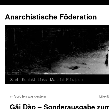
Anarchistische Föderation
Zum
Start
Kontakt
Links
Material
Prinzipien
Inhalt
←
Scrollen war gestern
Libert
springen
Gǎi Dào – Sonderausgabe zum