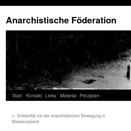
Anarchistische Föderation
Zum
Start
Kontakt
Links
Material
Prinzipien
Inhalt
←
Solidarität mit der anarchistischen Bewegung in
springen
Weissrussland