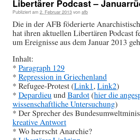
Libertärer Podcast – Januarrü
Publiziert am
2. Februar 2013
von
afb
Die in der AFB föderierte Anarchistisc
hat ihren aktuellen Libertären Podcast fe
um Ereignisse aus dem Januar 2013 geht
Inhalt:
*
Paragraph 129
*
Repression in Griechenland
* Refugee-Protest (
Link1
,
Link2
)
*
Depardieu
und
Bardot
(
hier die ange
wissenschaftliche Untersuchung
)
* Der Sprecher des Bundesumweltmini
kreative Antwort
* Wo herrscht Anarchie?