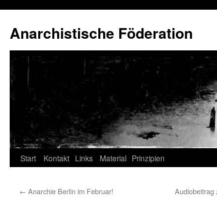
Anarchistische Föderation
Zum
Start
Kontakt
Links
Material
Prinzipien
Inhalt
←
Anarchie Berlin im Februar!
Audiobeitrag 
springen