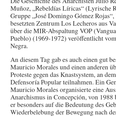
Die Geschichte des Anarchisten Julio R
Muñoz, „Rebeldías Líricas“ (Lyrische R
Gruppe „José Domingo Gómez Rojas“,
besetzten Zentrum Los Lecheros aus Va
über die MIR-Abspaltung VOP (Vanguar
Pueblo) (1969-1972) veröffentlicht vo
Negra.
An diesem Tag gab es auch einen gut be
Mauricio Morales und einen anderen übe
Proteste gegen das Knastsystem, an dem
Defensoría Popular teilnahmen. Ein G
Mauricio Morales organisierte eine Au
Anarchismus in Concepción, von 1988 b
er besonders auf die Bedeutung des Gebi
Wiederbelebung der Bewegung nach der 