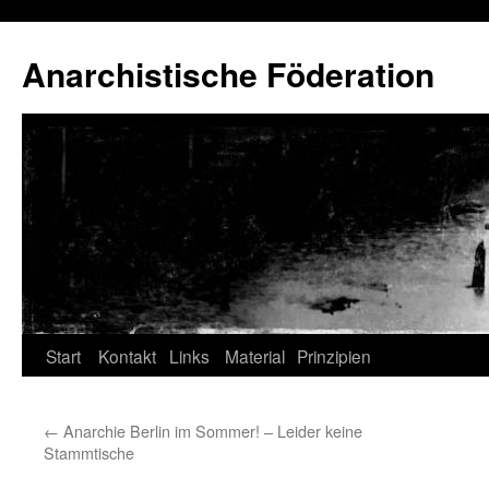
Anarchistische Föderation
Zum
Start
Kontakt
Links
Material
Prinzipien
Inhalt
←
Anarchie Berlin im Sommer! – Leider keine
springen
Stammtische