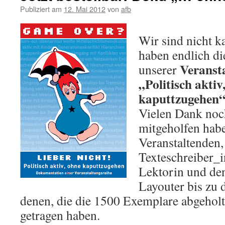
Publiziert am
12. Mai 2012
von
afb
Wir sind nicht k
haben endlich d
Veranst
unserer
„Politisch aktiv
kaputtzugehen
Vielen Dank noch
mitgeholfen hab
Veranstaltenden,
Texteschreiber_i
Lektorin und de
Layouter bis zu
denen, die die 1500 Exemplare abgehol
getragen haben.