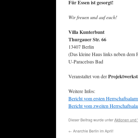
Für Essen ist gesorgt!
Wir freuen und auf euch!
Villa Kunterbunt
Thurgauer Str. 66
13407 Berlin
(Das kleine Haus links neben dem 
U-Paracelsus Bad
Projektwerkst
Veranstaltet von der
Weitere Infos:
Bericht vom ersten Herrschaftsala
Bericht vom zweiten Herrschaftsa
Dieser Beitrag wurde unter
Aktionen und 
←
Anarchie Berlin im April!