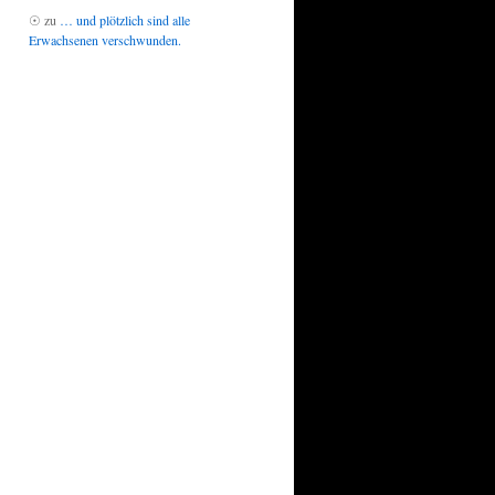
☉
zu
… und plötzlich sind alle
Erwachsenen verschwunden.