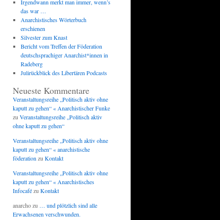
Irgendwann merkt man immer, wenn’s
das war …
Anarchistisches Wörterbuch
erschienen
Silvester zum Knast
Bericht vom Treffen der Föderation
deutschsprachiger Anarchist*innen in
Radeberg
Julirückblick des Libertären Podcasts
Neueste Kommentare
Veranstaltungsreihe „Politisch aktiv ohne
kaputt zu gehen“ « Anarchistischer Funke
zu
Veranstaltungsreihe „Politisch aktiv
ohne kaputt zu gehen“
Veranstaltungsreihe „Politisch aktiv ohne
kaputt zu gehen“ « anarchistische
föderation
zu
Kontakt
Veranstaltungsreihe „Politisch aktiv ohne
kaputt zu gehen“ « Anarchistisches
Infocafé
zu
Kontakt
anarcho
zu
… und plötzlich sind alle
Erwachsenen verschwunden.