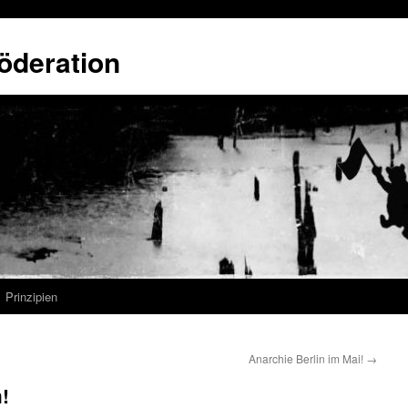
öderation
Prinzipien
Anarchie Berlin im Mai!
→
!