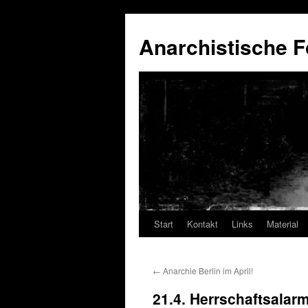
Anarchistische F
Start
Kontakt
Links
Material
Zum
Inhalt
←
Anarchie Berlin im April!
springen
21.4. Herrschaftsalarm