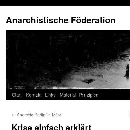
Anarchistische Föderation
Zum
Start
Kontakt
Links
Material
Prinzipien
Inhalt
←
Anarchie Berlin im März!
springen
Krise einfach erklärt