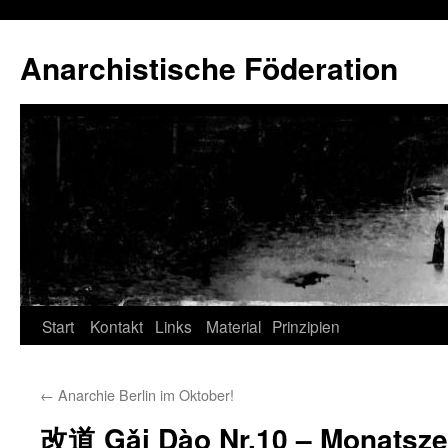
Anarchistische Föderation
Zum
Start
Kontakt
Links
Material
Prinzipien
Inhalt
←
Anarchie Berlin im Oktober!
springen
改道 Gǎi Dào Nr.10 – Monatsze