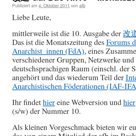
Publiziert am
4. Oktober 2011
von
afb
Liebe Leute,
mittlerweile ist die 10. Ausgabe der
改道 
Das ist die Monatszeitung des
Forums d
Anarchist_innen (FdA)
, eines Zusamme
verschiedener Gruppen, Netzwerke und
deutschsprachigen Raum (einschl. der S
angehört und das wiederum Teil der
Int
Anarchistischen Föderationen (IAF-IFA
Ihr findet
hier
eine Webversion und
hier
(s/w) der Nummer 10.
Als kleinen Vorgeschmack bieten wir euc
das von einem Mitglied der afb im Bas