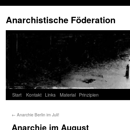
Anarchistische Föderation
Zum
Start
Kontakt
Links
Material
Prinzipien
Inhalt
←
Anarchie Berlin im Juli!
springen
Anarchie im August