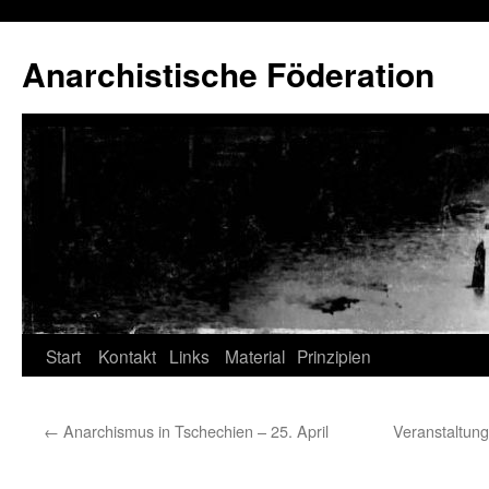
Anarchistische Föderation
Zum
Start
Kontakt
Links
Material
Prinzipien
Inhalt
←
Anarchismus in Tschechien – 25. April
Veranstaltungs
springen