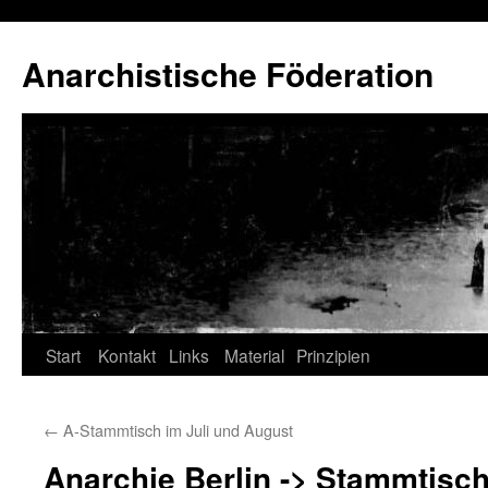
Anarchistische Föderation
Zum
Start
Kontakt
Links
Material
Prinzipien
Inhalt
←
A-Stammtisch im Juli und August
springen
Anarchie Berlin -> Stammtisch