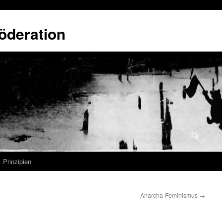
öderation
Prinzipien
Anarcha-Feminismus
→