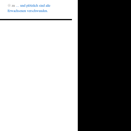
☉
zu
… und plötzlich sind alle
Erwachsenen verschwunden.