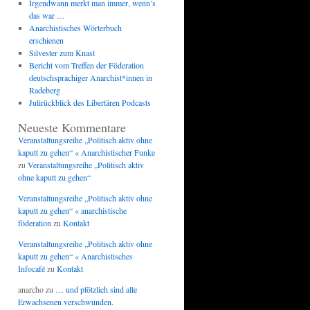
Irgendwann merkt man immer, wenn’s
das war …
Anarchistisches Wörterbuch
erschienen
Silvester zum Knast
Bericht vom Treffen der Föderation
deutschsprachiger Anarchist*innen in
Radeberg
Julirückblick des Libertären Podcasts
Neueste Kommentare
Veranstaltungsreihe „Politisch aktiv ohne
kaputt zu gehen“ « Anarchistischer Funke
zu
Veranstaltungsreihe „Politisch aktiv
ohne kaputt zu gehen“
Veranstaltungsreihe „Politisch aktiv ohne
kaputt zu gehen“ « anarchistische
föderation
zu
Kontakt
Veranstaltungsreihe „Politisch aktiv ohne
kaputt zu gehen“ « Anarchistisches
Infocafé
zu
Kontakt
anarcho
zu
… und plötzlich sind alle
Erwachsenen verschwunden.