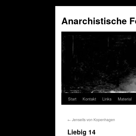
Anarchistische F
Start
Kontakt
Links
Material
Zum
Inhalt
←
Jenseits von Kopenhagen
springen
Liebig 14