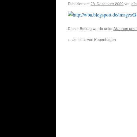
Publiziert am
28. Dezember 2009
von
afb
Dieser Beitrag wurde unter
Aktionen und 
←
Jenseits von Kopenhagen