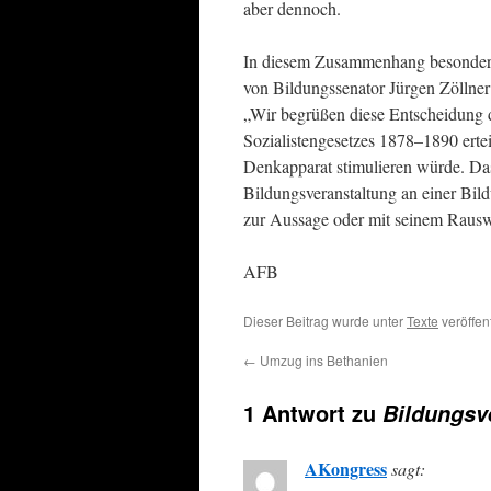
aber dennoch.
In diesem Zusammenhang besonders 
von Bildungssenator Jürgen Zöllner 
„Wir begrüßen diese Entscheidung d
Sozialistengesetzes 1878–1890 ertei
Denkapparat stimulieren würde. Da
Bildungsveranstaltung an einer Bild
zur Aussage oder mit seinem Rauswu
AFB
Dieser Beitrag wurde unter
Texte
veröffen
←
Umzug ins Bethanien
1 Antwort zu
Bildungsv
AKongress
sagt: