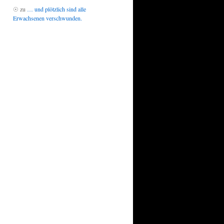
☉
zu
… und plötzlich sind alle
Erwachsenen verschwunden.