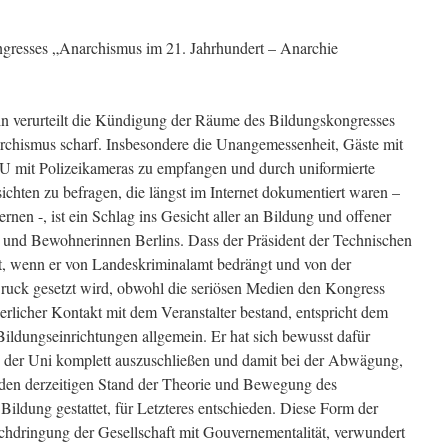
resses „Anarchismus im 21. Jahrhundert – Anarchie
in verurteilt die Kündigung der Räume des Bildungskongresses
archismus scharf. Insbesondere die Unangemessenheit, Gäste mit
TU mit Polizeikameras zu empfangen und durch uniformierte
chten zu befragen, die längst im Internet dokumentiert waren –
rnen -, ist ein Schlag ins Gesicht aller an Bildung und offener
 und Bewohnerinnen Berlins. Dass der Präsident der Technischen
iert, wenn er von Landeskriminalamt bedrängt und von der
ruck gesetzt wird, obwohl die seriösen Medien den Kongress
ierlicher Kontakt mit dem Veranstalter bestand, entspricht dem
Bildungseinrichtungen allgemein. Er hat sich bewusst dafür
s der Uni komplett auszuschließen und damit bei der Abwägung,
 den derzeitigen Stand der Theorie und Bewegung des
Bildung gestattet, für Letzteres entschieden. Diese Form der
hdringung der Gesellschaft mit Gouvernementalität, verwundert