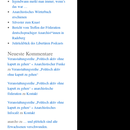
Irgendwann merkt man immer, wenn’s
das war …
Anarchistisches Wörterbuch
erschienen
Silvester zum Knast
Bericht vom Treffen der Föderation
deutschsprachiger Anarchist*innen in
Radeberg
Julirückblick des Libertären Podcasts
Neueste Kommentare
Veranstaltungsreihe „Politisch aktiv ohne
kaputt zu gehen“ « Anarchistischer Funke
zu
Veranstaltungsreihe „Politisch aktiv
ohne kaputt zu gehen“
Veranstaltungsreihe „Politisch aktiv ohne
kaputt zu gehen“ « anarchistische
föderation
zu
Kontakt
Veranstaltungsreihe „Politisch aktiv ohne
kaputt zu gehen“ « Anarchistisches
Infocafé
zu
Kontakt
anarcho
zu
… und plötzlich sind alle
Erwachsenen verschwunden.