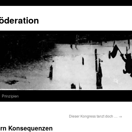
öderation
Prinzipien
Dieser Kongress tanzt doch …
→
ern Konsequenzen