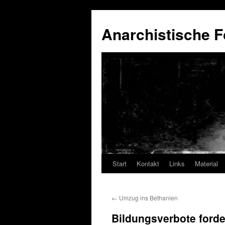
Anarchistische F
Start
Kontakt
Links
Material
Zum
Inhalt
←
Umzug ins Bethanien
springen
Bildungsverbote ford