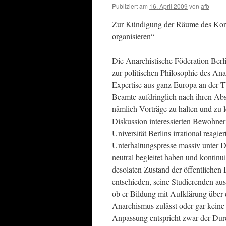
Publiziert am
16. April 2009
von
afb
Zur Kündigung der Räume des Kong
organisieren“
Die Anarchistische Föderation Berl
zur politischen Philosophie des An
Expertise aus ganz Europa an der 
Beamte aufdringlich nach ihren Absi
nämlich Vorträge zu halten und zu le
Diskussion interessierten Bewohner
Universität Berlins irrational reag
Unterhaltungspresse massiv unter D
neutral begleitet haben und kontinu
desolaten Zustand der öffentlichen 
entschieden, seine Studierenden au
ob er Bildung mit Aufklärung über
Anarchismus zulässt oder gar keine 
Anpassung entspricht zwar der Durc