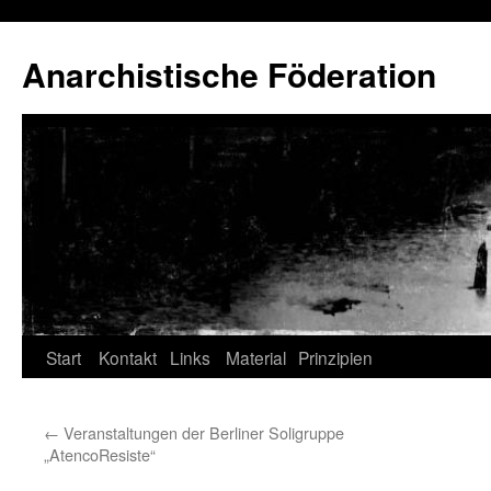
Anarchistische Föderation
Zum
Start
Kontakt
Links
Material
Prinzipien
Inhalt
←
Veranstaltungen der Berliner Soligruppe
springen
„AtencoResiste“