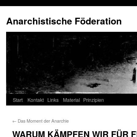
Anarchistische Föderation
Zum
Start
Kontakt
Links
Material
Prinzipien
Inhalt
←
Das Moment der Anarchie
springen
WARUM KÄMPFEN WIR FÜR 