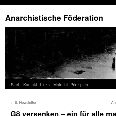
Anarchistische Föderation
Zum
Start
Kontakt
Links
Material
Prinzipien
Inhalt
←
5. Newsletter
An
springen
G8 versenken – ein für alle ma