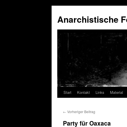
Anarchistische F
Start
Kontakt
Links
Material
Zum
Inhalt
←
Vorheriger Beitrag
springen
Party für Oaxaca