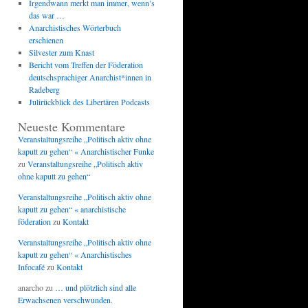
Irgendwann merkt man immer, wenn’s
das war …
Anarchistisches Wörterbuch
erschienen
Silvester zum Knast
Bericht vom Treffen der Föderation
deutschsprachiger Anarchist*innen in
Radeberg
Julirückblick des Libertären Podcasts
Neueste Kommentare
Veranstaltungsreihe „Politisch aktiv ohne
kaputt zu gehen“ « Anarchistischer Funke
zu
Veranstaltungsreihe „Politisch aktiv
ohne kaputt zu gehen“
Veranstaltungsreihe „Politisch aktiv ohne
kaputt zu gehen“ « anarchistische
föderation
zu
Kontakt
Veranstaltungsreihe „Politisch aktiv ohne
kaputt zu gehen“ « Anarchistisches
Infocafé
zu
Kontakt
anarcho
zu
… und plötzlich sind alle
Erwachsenen verschwunden.