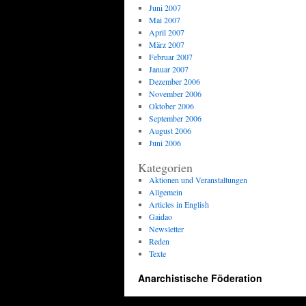
Juni 2007
Mai 2007
April 2007
März 2007
Februar 2007
Januar 2007
Dezember 2006
November 2006
Oktober 2006
September 2006
August 2006
Juni 2006
Kategorien
Aktionen und Veranstaltungen
Allgemein
Articles in English
Gaidao
Newsletter
Reden
Texte
Anarchistische Föderation