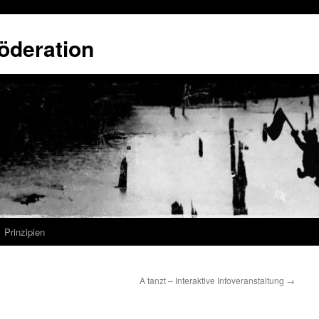
öderation
Prinzipien
A tanzt – Interaktive Infoveranstaltung
→