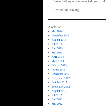
Dieser Beitrag wurde unter
Aktionen und 
←
Vorheriger Beitrag
Archive
Mai 2014
Dezember 2013
August 2013
Juli 2013
Juni 2013
Mai 2013
April 2013
März 2013
Februar 2013
Januar 2013
Dezember 2012
November 2012
Oktober 2012
September 2012
August 2012
Juli 2012
Juni 2012
Mai 2012