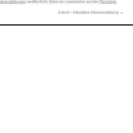
Veranstaltungen
veröffentlicht. Setze ein Lesezeichen auf den
Permalink
.
A tanzt – Interaktive Infoveranstaltung
→