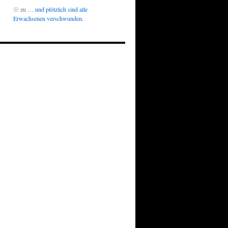
☉
zu
… und plötzlich sind alle
Erwachsenen verschwunden.