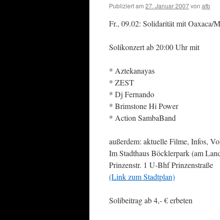
Publiziert am
27. Januar 2007
von
afb
Fr., 09.02: Solidarität mit Oaxaca/
Solikonzert ab 20:00 Uhr mit
* Aztekanayas
* ZEST
* Dj Fernando
* Brimstone Hi Power
* Action SambaBand
außerdem: aktuelle Filme, Infos, Vo
Im Stadthaus Böcklerpark (am Lan
Prinzenstr. 1 U-Bhf Prinzenstraße
(Link zum Stadtplan)
Solibeitrag ab 4,- € erbeten